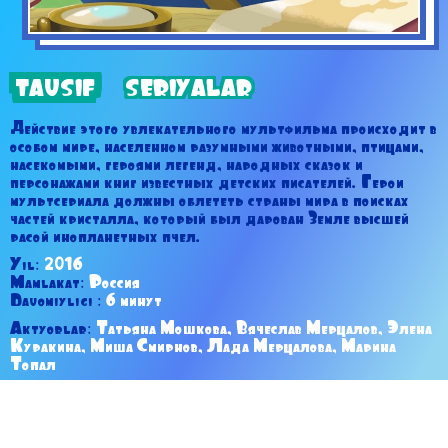
TAVSIF
SERIYALAR
Действие этого увлекательного мультфильма происходит в
особом мире, населенном разумными животными, птицами,
насекомыми, героями легенд, народных сказок и
персонажами книг известных детских писателей. Герои
мультсериала должны облететь страны мира в поисках
частей кристалла, который был дарован Земле высшей
расой инопланетных пчел.
Yil:
2016
Mamlakat:
Россия
Davomiyligi :
6 минут
Aktyorlar:
Татьяна Мошкова, Вячеслав Мерцалов, Элена
Куракина, Миша Смирнов, Лада Мерцалова, Марина
Топал