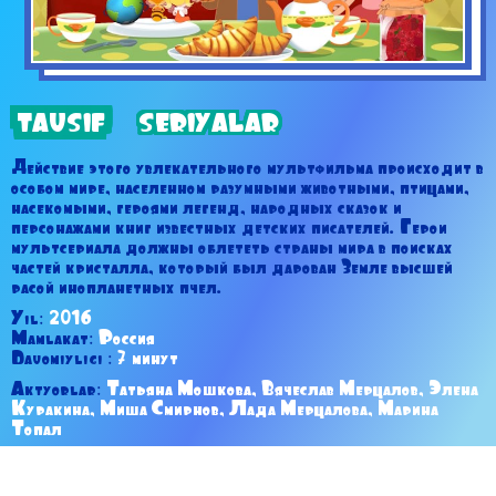
TAVSIF
SERIYALAR
Действие этого увлекательного мультфильма происходит в
особом мире, населенном разумными животными, птицами,
насекомыми, героями легенд, народных сказок и
персонажами книг известных детских писателей. Герои
мультсериала должны облететь страны мира в поисках
частей кристалла, который был дарован Земле высшей
расой инопланетных пчел.
Yil:
2016
Mamlakat:
Россия
Davomiyligi :
7 минут
Aktyorlar:
Татьяна Мошкова, Вячеслав Мерцалов, Элена
Куракина, Миша Смирнов, Лада Мерцалова, Марина
Топал