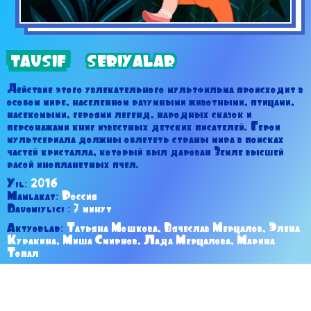
TAVSIF
SERIYALAR
Действие этого увлекательного мультфильма происходит в
особом мире, населенном разумными животными, птицами,
насекомыми, героями легенд, народных сказок и
персонажами книг известных детских писателей. Герои
мультсериала должны облететь страны мира в поисках
частей кристалла, который был дарован Земле высшей
расой инопланетных пчел.
Yil:
2016
Mamlakat:
Россия
Davomiyligi :
7 минут
Aktyorlar:
Татьяна Мошкова, Вячеслав Мерцалов, Элена
Куракина, Миша Смирнов, Лада Мерцалова, Марина
Топал