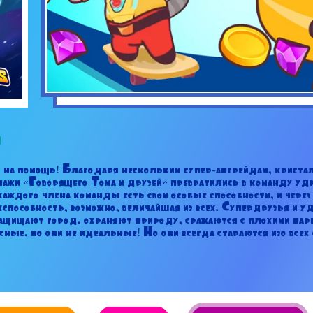
 на помощь! Благодаря нескольким супер-апгрейдам, крист
ажи «Говорящего Тома и друзей» превратились в команду уди
каждого члена команды есть свои особые способности, и чере
хспособность, возможно, величайшая из всех. Супердрузья и у
защищают город, охраняют природу, сражаются с плохими парн
сные, но они не идеальные! Но они всегда стараются изо всех 