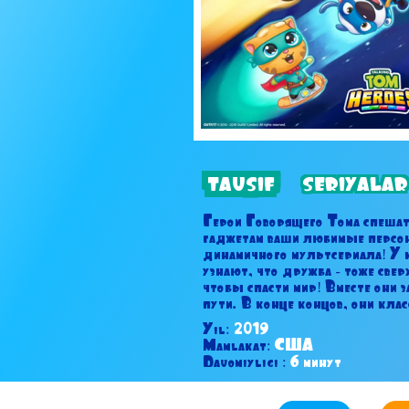
TAVSIF
SERIYALAR
Герои Говорящего Тома спешат
гаджетам ваши любимые персон
динамичного мультсериала! У 
узнают, что дружба - тоже свер
чтобы спасти мир! Вместе они 
пути. В конце концов, они клас
Yil:
2019
Mamlakat:
США
Davomiyligi :
6 минут