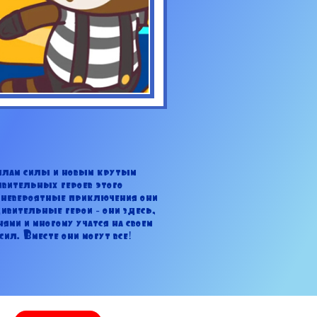
аллам силы и новым крутым
вительных героев этого
з невероятные приключения они
дивительные герои - они здесь,
ями и многому учатся на своем
сил. Вместе они могут все!